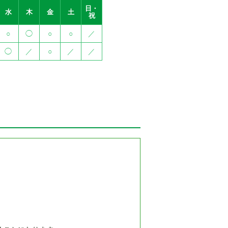
日・
水
木
金
土
祝
○
◯
○
○
／
◯
／
○
／
／