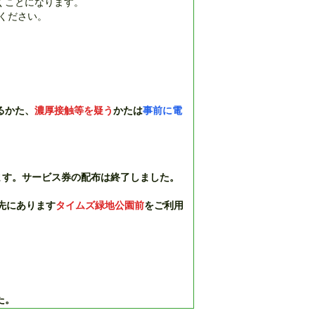
くことになります。
ください。
るかた、
濃厚接触等を疑う
かたは
事前に電
ます。サービス券の配布は終了しました。
先にあります
タイムズ緑地公園前
をご利用
た。