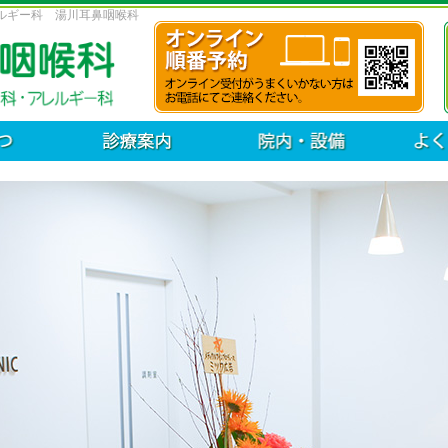
ルギー科 湯川耳鼻咽喉科