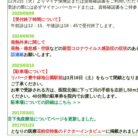
12月2日（火）よりマイナ保険証または資格確認書をご利用いただ
受診の際には必ずマイナンバーカードまたは、資格確認書をご持参
2025/09/09
【受付終了時間について】
午前診は12：15、午後診は18：45で受付終了します。
2024/09/30
発熱外来に関して
発熱・倦怠感・空咳
などの
新型コロナウイルス感染症の症状
のあ
話連絡
お願いします。
2023/03/10
【駐車場について】
リパーク豊中緑地公園駅前
は3月18日（土）をもって閉鎖となり
ご了承ください。
お車で受診される方は、医院北側に下って川の手前を左折し50ｍ
ください。40分間の駐車券を院内でお渡しいたします。
駐車場についての詳細はこちら ＞＞
2017/03/01
舌下免疫療法についてページを更新しました。
2017/01/23
となりの医療
花粉症特集のドクターインタビュー
に掲載されまし
詳しくはこちら＞＞