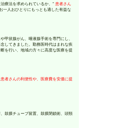
治療法を求められているか、"
患者さん
んお一人おひとりにもっとも適した有益な
んや甲状腺がん、唾液腺手術を専門にし、
専念してきました。勤務医時代はまれな疾
診断を行い、地域の方々に高度な医療を提
は
患者さんの利便性や、医療費を安価に提
術、鼓膜チューブ留置、鼓膜閉鎖術、頭頸