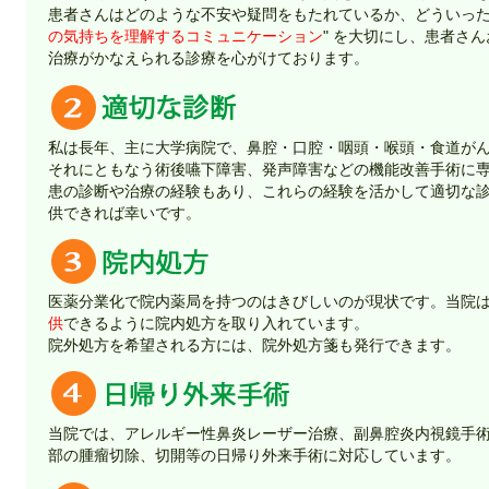
患者さんはどのような不安や疑問をもたれているか、どういった
の気持ちを理解するコミュニケーション
" を大切にし、患者さ
治療がかなえられる診療を心がけております。
私は長年、主に大学病院で、鼻腔・口腔・咽頭・喉頭・食道が
それにともなう術後嚥下障害、発声障害などの機能改善手術に
患の診断や治療の経験もあり、これらの経験を活かして適切な
供できれば幸いです。
医薬分業化で院内薬局を持つのはきびしいのが現状です。当院
供
できるように院内処方を取り入れています。
院外処方を希望される方には、院外処方箋も発行できます。
当院では、アレルギー性鼻炎レーザー治療、副鼻腔炎内視鏡手
部の腫瘤切除、切開等の日帰り外来手術に対応しています。