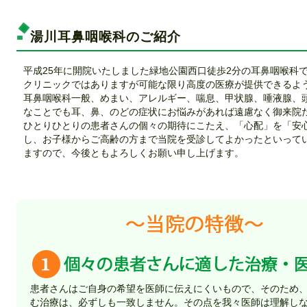
2017/01/13
湯川耳鼻咽喉科のご紹介
順番待ち予約システムに
スマートフォンアプリ
が登場しました。
詳しい操作方法は
こちら
をご覧ください
。
平成25年に開院いたしました緑地公園西口徒歩2分の耳鼻咽喉科
2014/05/21
クリニックではありますが可能な限り高度の医療が提供できるよ
【アレルギー性鼻炎レーザー治療】
耳鼻咽喉科一般、めまい、アレルギー、喘息、甲状腺、唾液腺、
アレルギー性鼻炎に対する
ＣＯ２レーザー
治療
を行っております
なことでも耳、鼻、のどの症状にお悩みがあれば遠慮なく御来院
にお知らせください。電話での予約も受け付けております。
ひとりひとりの患者さんの個々の期待にこたえ、「心配」を「安
アレルギー性鼻炎 レーザー治療についてはこちら ＞＞
し、お子様からご高齢の方まで当院を受診してよかったといって
レーザー治療機器についてはこちら ＞＞
ますので、今後ともよろしくお願い申し上げます。
2013/09/19
【院内処方について】
当院では
患者様の
利便性
、
医療費負担軽減
のため院内での処方投
もちろんご希望の際には院外処方の発行もできます。
院内処方についてはこちら ＞＞
2013/09/19
【日帰り外来手術について】
外来手術についての内容を追加いたしました。（予約制）
日帰り外来手術についてはこちら ＞＞
患者さんはご自身の希望を医師に伝えにくいもので、そのため
む治療は、必ずしも一致しません。その点を我々医師は理解し